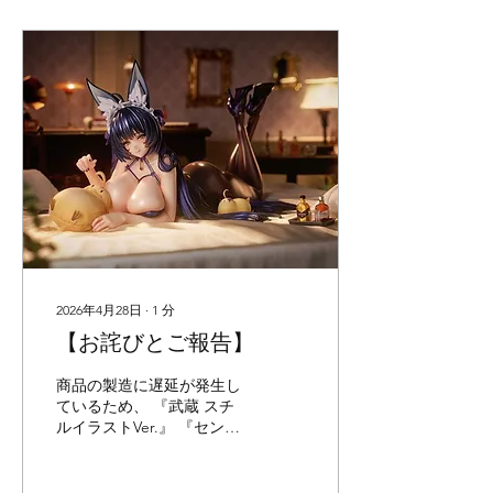
2026年4月28日
∙
1
分
【お詫びとご報告】
商品の製造に遅延が発生し
ているため、 『武蔵 スチ
ルイラストVer.』 『セント
ルイス ティプシースノー
Ver.』 上記2件は2026年7月
に発売延期をさせていただ