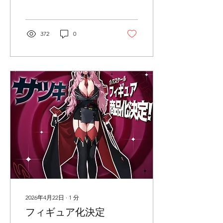
くことになりました。 商品
の発売を楽しみにお待ちし
ていただいている皆さまに
372
0
多大なるご迷惑をおかけい
たしますことを深くお詫び
申し上げます。
2026年4月22日
∙
1
分
フィギュア化決定